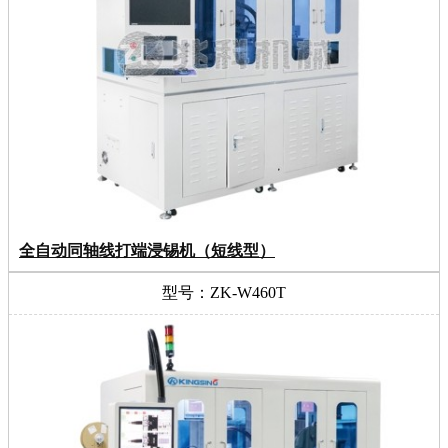
全自动同轴线打端浸锡机（短线型）
型号：ZK-W460T