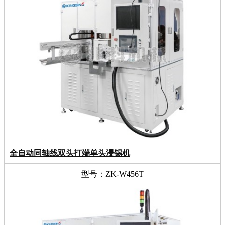
全自动同轴线双头打端单头浸锡机
型号：ZK-W456T