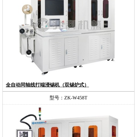
全自动同轴线打端浸锡机（双锡炉式）
型号：ZK-W458T