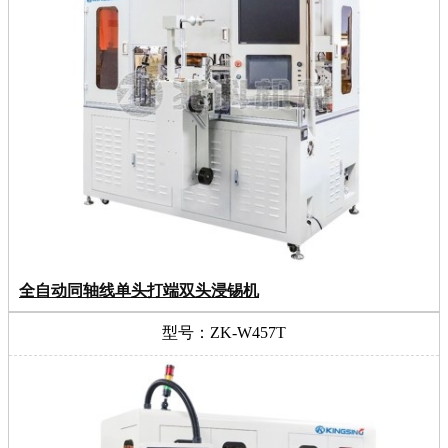
全自动同轴线单头打端双头浸锡机
型号：ZK-W457T