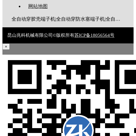
网站地图
全自动穿胶壳端子机|全自动穿防水塞端子机|全自动穿热缩管端子机|全自动穿护套端子机|全自动穿号码管端子机|全自动端子机|全自动穿防水栓端子机|端子压着机|端子压接机|静音端子机|多芯线端子机|护套线端子机|全自动排线端子机|新能源大平方压接机|电脑剥线机|自动剥线机|裁线机|剥线机
昆山兆科机械有限公司©版权所有
苏ICP备18056564号
×