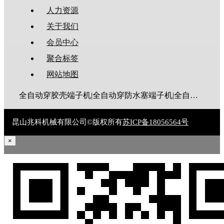
人力资源
关于我们
会员中心
聚合标签
网站地图
全自动穿胶壳端子机|全自动穿防水塞端子机|全自动穿热缩管端子机|全自动穿护套端子机|全自动穿号码管端子机|全自动端子机|全自动穿防水栓端子机|端子压着机|端子压接机|静音端子机|多芯线端子机|护套线端子机|全自动排线端子机|新能源大平方压接机|电脑剥线机|自动剥线机|裁线机|剥线机
昆山兆科机械有限公司©版权所有
苏ICP备18056564号
×