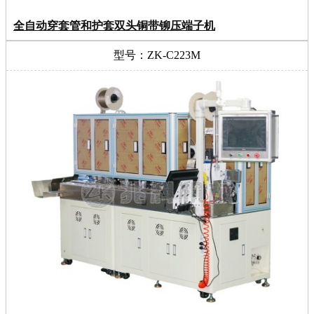
全自动穿套管和护套双头铜带铆压端子机
型号：ZK-C223M