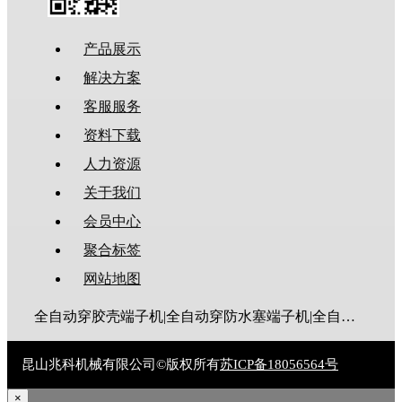
产品展示
解决方案
客服服务
资料下载
人力资源
关于我们
会员中心
聚合标签
网站地图
全自动穿胶壳端子机|全自动穿防水塞端子机|全自动穿热缩管端子机|全自动穿护套端子机|全自动穿号码管端子机|全自动端子机|全自动穿防水栓端子机|端子压着机|端子压接机|静音端子机|多芯线端子机|护套线端子机|全自动排线端子机|新能源大平方压接机|电脑剥线机|自动剥线机|裁线机|剥线机
昆山兆科机械有限公司©版权所有
苏ICP备18056564号
×