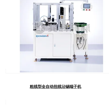
粗线型全自动扭线沾锡端子机