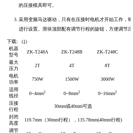
的压接模具即可。
采用变频马达驱动，只有在压接时电机才开始工作，噪
进行设置。滑块顶部配有调节行程的旋钮，方便调节压
下载:
(1)
机器
ZK-T248A
ZK-T248B
ZK-T248C
型号
最大
2T
4T
8T
压力
电机
750W
1500W
3000W
功率
适用
2
2
2
0~4mm
0~8mm
0~16mm
线径
压接
30mm或40mm可选
行程
封闭
119.7mm（30mm行程），135.78mm(40mm行程)
高度
调节