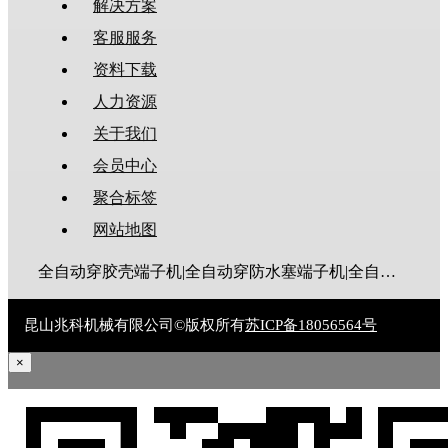
解决方案
客服服务
资料下载
人力资源
关于我们
会员中心
聚合标签
网站地图
全自动穿胶壳端子机|全自动穿防水塞端子机|全自动穿热缩管端子机|全自动穿护套端子机|全自动穿号码管端子机|全自动端子机|全自动穿防水栓端子机|端子压着机|端子压接机|静音端子机|多芯线端子机|护套线端子机|全自动排线端子机|新能源大平方压接机|电脑剥线机|自动剥线机|裁线机|剥线机
昆山兆科机械有限公司©版权所有
苏ICP备18056564号
×