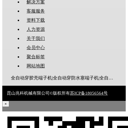
解决方案
客服服务
资料下载
人力资源
关于我们
会员中心
聚合标签
网站地图
全自动穿胶壳端子机|全自动穿防水塞端子机|全自动穿热缩管端子机|全自动穿护套端子机|全自动穿号码管端子机|全自动端子机|全自动穿防水栓端子机|端子压着机|端子压接机|静音端子机|多芯线端子机|护套线端子机|全自动排线端子机|新能源大平方压接机|电脑剥线机|自动剥线机|裁线机|剥线机
昆山兆科机械有限公司©版权所有
苏ICP备18056564号
×