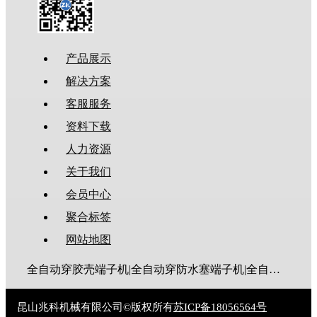
产品展示
解决方案
客服服务
资料下载
人力资源
关于我们
会员中心
聚合标签
网站地图
全自动穿胶壳端子机|全自动穿防水塞端子机|全自动穿热缩管端子机|全自动穿护套端子机|全自动穿号码管端子机|全自动端子机|全自动穿防水栓端子机|端子压着机|端子压接机|静音端子机|多芯线端子机|护套线端子机|全自动排线端子机|新能源大平方压接机|电脑剥线机|自动剥线机|裁线机|剥线机
昆山兆科机械有限公司©版权所有
苏ICP备18056564号