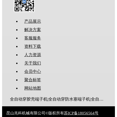
产品展示
解决方案
客服服务
资料下载
人力资源
关于我们
会员中心
聚合标签
网站地图
全自动穿胶壳端子机|全自动穿防水塞端子机|全自动穿热缩管端子机|全自动穿护套端子机|全自动穿号码管端子机|全自动端子机|全自动穿防水栓端子机|端子压着机|端子压接机|静音端子机|多芯线端子机|护套线端子机|全自动排线端子机|新能源大平方压接机|电脑剥线机|自动剥线机|裁线机|剥线机
昆山兆科机械有限公司©版权所有
苏ICP备18056564号