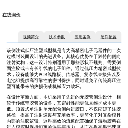
在线询价
视频简介
技术参数
应用案例
硬件配置
该侧注式低压注塑成型机是专为高精密电子元器件的二次
过模封装而设计的先进设备。其核心优势在于独特的侧向
注射架构，这一设计特别适用于那些形状不规则、需要侧
面注胶或带有长引线的电子组件。通过低压力精密成型技
术，设备能够为PCB线路板、传感器、复杂线束接头以及
电池组提供高可靠性的密封保护，同时避免了传统高压注
塑可能带来的热损伤或机械应力破坏。
在设计革新方面，本机采用了先进的无胶管侧注设计，相
较于传统带胶管的设备，其密封性能更优且维护成本更
低。顶置式单注射单元配合侧向进胶口，不仅缩短了注胶
路径，提高了注射速度与充填效率，更简化了对复杂模具
内部的注胶逻辑。这种高效的流道配置确保了熔融胶料在
进入模腔时保持恒定的温度与压力，从而在提高循环速度