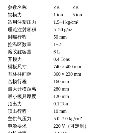
参数名称
ZK-
ZK-
锁模力
1 ton
5 ton
适用注塑压力
1.5–4 kg/cm²
理论注射容积
5–50 g/oz
射嘴行程
50 mm
控温区数量
1+2
熔胶缸容量
6 L
开模力
0.4 Tons
模板尺寸
740 × 400 mm
哥林柱间距
360 × 230 mm
合模行程
160 mm
最大开模距离
280 mm
最小模具厚度
120 mm
顶出力
0.1 Ton
顶出行程
10 mm
主供气压力
5.0–7.0 kg/cm²
电源要求
220 V（可定制）