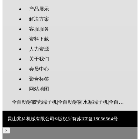
产品展示
解决方案
客服服务
资料下载
人力资源
关于我们
会员中心
聚合标签
网站地图
全自动穿胶壳端子机|全自动穿防水塞端子机|全自动穿热缩管端子机|全自动穿护套端子机|全自动穿号码管端子机|全自动端子机|全自动穿防水栓端子机|端子压着机|端子压接机|静音端子机|多芯线端子机|护套线端子机|全自动排线端子机|新能源大平方压接机|电脑剥线机|自动剥线机|裁线机|剥线机
昆山兆科机械有限公司©版权所有
苏ICP备18056564号
×