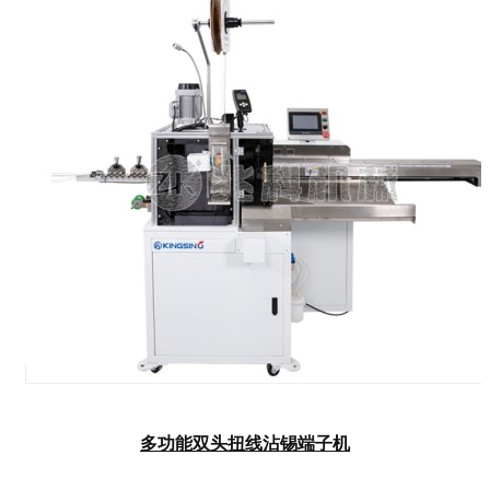
多功能双头扭线沾锡端子机