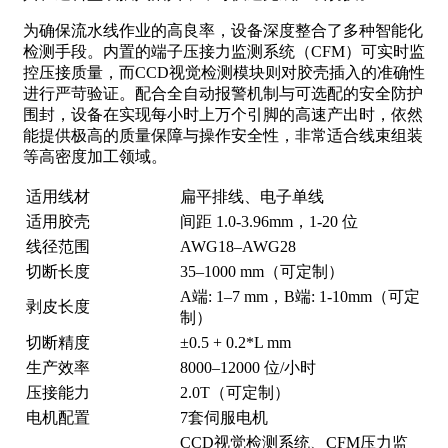
为确保流水线作业的高良率，设备深度整合了多种智能化
检测手段。内置的端子压接力监测系统（CFM）可实时监
控压接质量，而CCD视觉检测模块则对胶壳插入的准确性
进行严苛验证。配合全自动报警机制与可选配的安全防护
围封，设备在实现每小时上万个引脚的高速产出时，依然
能提供极高的质量保障与操作安全性，非常适合线束组装
等高密度加工领域。
适用线材
扁平排线、电子单线
适用胶壳
间距 1.0-3.96mm，1-20 位
线径范围
AWG18–AWG28
切断长度
35–1000 mm（可定制）
A端: 1–7 mm，B端: 1-10mm（可定
剥皮长度
制）
切断精度
±0.5 + 0.2*L mm
生产效率
8000–12000 位/小时
压接能力
2.0T（可定制）
电机配置
7套伺服电机
CCD视觉检测系统、CFM压力监