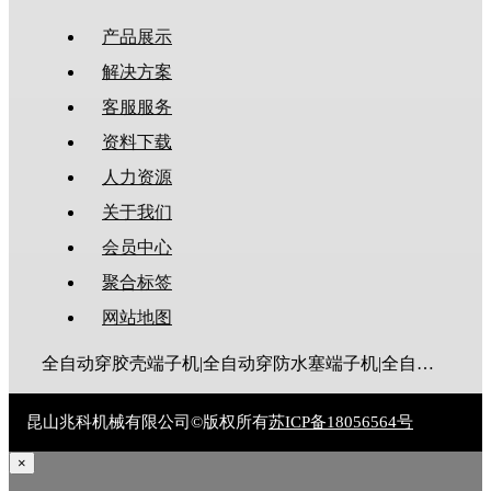
产品展示
解决方案
客服服务
资料下载
人力资源
关于我们
会员中心
聚合标签
网站地图
全自动穿胶壳端子机|全自动穿防水塞端子机|全自动穿热缩管端子机|全自动穿护套端子机|全自动穿号码管端子机|全自动端子机|全自动穿防水栓端子机|端子压着机|端子压接机|静音端子机|多芯线端子机|护套线端子机|全自动排线端子机|新能源大平方压接机|电脑剥线机|自动剥线机|裁线机|剥线机
昆山兆科机械有限公司©版权所有
苏ICP备18056564号
×