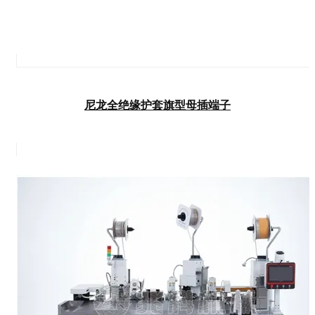
尼龙全绝缘护套旗型母插端子