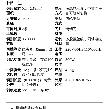
下载:
(1)
适用线芯
0.1 - 2.5mm²
显示
液晶显示屏，中英文语
面积
方式
言可随时切换
导管最大
Φ4.5mm
驱动
四轮驱动
直径
方式
可同时加
2条
刀片
钨钢刀
工线数
材质
切割长度
0 - 99999mm
适剥
多股铜丝线，同轴电缆
范围
线材
等
两端剥皮
线头 0 - 35mm，线
工作
220V/50Hz 110V/60Hz
长度
尾 0 - 70mm
电压
记忆功能
有，最多可存储100
额定
300W
组程序
功率
中间剥最
16处，前3段可独立
产品
42Kg
大段数
设定剥口长度
净重
切割长度
±(0.002×L) (L表示
外形
450 × 365 × 265mm
公差
切割长度）
尺寸
剥线速度
5000 - 8000条/时
超粗线裁线剥皮机