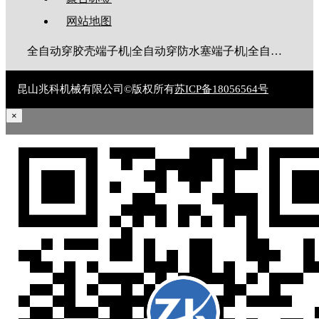
网站地图
全自动穿胶壳端子机|全自动穿防水塞端子机|全自动穿热缩管端子机|全自动穿护套端子机|全自动穿号码管端子机|全自动端子机|全自动穿防水栓端子机|端子压着机|端子压接机|静音端子机|多芯线端子机|护套线端子机|全自动排线端子机|新能源大平方压接机|电脑剥线机|自动剥线机|裁线机|剥线机
昆山兆科机械有限公司©版权所有
苏ICP备18056564号
×