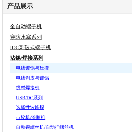
产品展示
全自动端子机
穿防水塞系列
IDC刺破式端子机
沾锡/焊接系列
电线镀锡与压接
电线剥皮与镀锡
线材焊接机
USB/DC系列
选择性波峰焊
点胶机/涂胶机
自动锁螺丝机/自动拧螺丝机