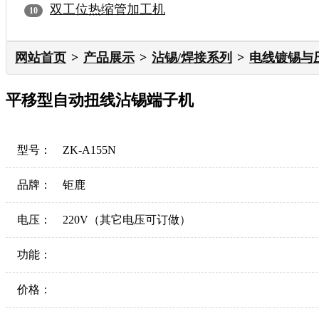
双工位热缩管加工机
网站首页
产品展示
沾锡/焊接系列
电线镀锡与
平移型自动扭线沾锡端子机
型号：
ZK-A155N
品牌：
钜鹿
电压：
220V（其它电压可订做）
功能：
价格：