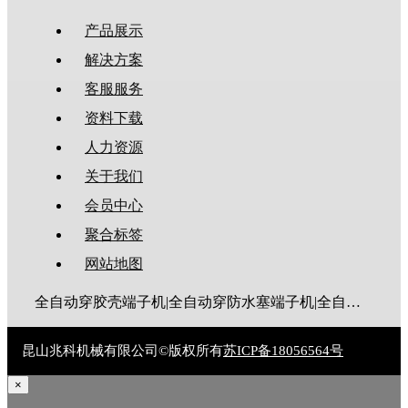
产品展示
解决方案
客服服务
资料下载
人力资源
关于我们
会员中心
聚合标签
网站地图
全自动穿胶壳端子机|全自动穿防水塞端子机|全自动穿热缩管端子机|全自动穿护套端子机|全自动穿号码管端子机|全自动端子机|全自动穿防水栓端子机|端子压着机|端子压接机|静音端子机|多芯线端子机|护套线端子机|全自动排线端子机|新能源大平方压接机|电脑剥线机|自动剥线机|裁线机|剥线机
昆山兆科机械有限公司©版权所有
苏ICP备18056564号
×