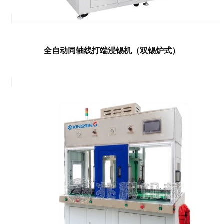
全自动同轴线打端浸锡机（双锡炉式）