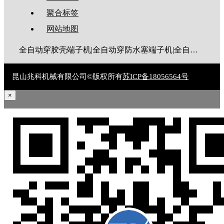
聚合标签
网站地图
全自动穿胶壳端子机|全自动穿防水塞端子机|全自动穿热缩管端子机|全自动穿护套端子机|全自动穿号码管端子机|全自动端子机|全自动穿防水栓端子机|端子压着机|端子压接机|静音端子机|多芯线端子机|护套线端子机|全自动排线端子机|新能源大平方压接机|电脑剥线机|自动剥线机|裁线机|剥线机
昆山兆科机械有限公司©版权所有
苏ICP备18056564号
×