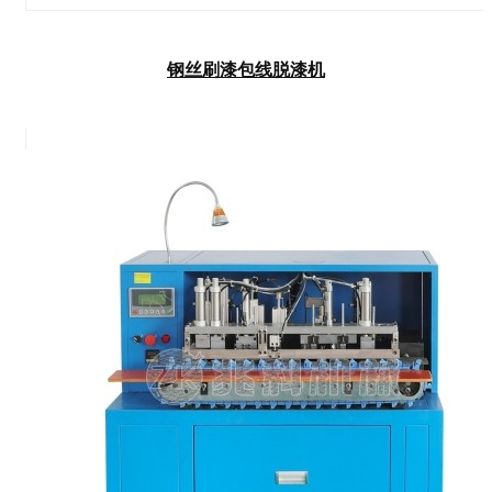
钢丝刷漆包线脱漆机