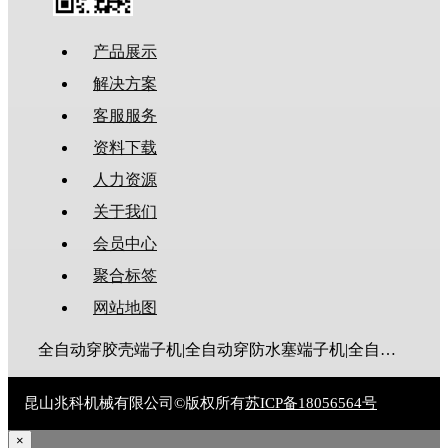
产品展示
解决方案
客服服务
资料下载
人力资源
关于我们
会员中心
聚合标签
网站地图
全自动穿胶壳端子机|全自动穿防水塞端子机|全自动穿热缩管端子机|全自动穿护套端子机|全自动穿号码管端子机|全自动端子机|全自动穿防水栓端子机|端子压着机|端子压接机|静音端子机|多芯线端子机|护套线端子机|全自动排线端子机|新能源大平方压接机|电脑剥线机|自动剥线机|裁线机|剥线机
昆山兆科机械有限公司©版权所有
苏ICP备18056564号
×