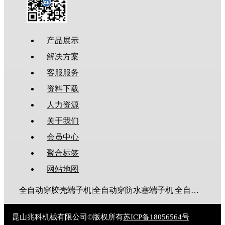
产品展示
解决方案
客服服务
资料下载
人力资源
关于我们
会员中心
聚合标签
网站地图
全自动穿胶壳端子机|全自动穿防水塞端子机|全自动穿热缩管端子机|全自动穿护套端子机|全自动穿号码管端子机|全自动端子机|全自动穿防水栓端子机|端子压着机|端子压接机|静音端子机|多芯线端子机|护套线端子机|全自动排线端子机|新能源大平方压接机|电脑剥线机|自动剥线机|裁线机|剥线机
昆山兆科机械有限公司©版权所有
苏ICP备18056564号