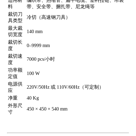
适用材
编织带、热缩管、扁平电缆、塑料拉链、吊装
料
带、安全带、捆扎带、尼龙绳等
裁切刀
冷切（高速钢刀具）
具类型
最大裁
140 mm
切宽度
裁切长
0–9999 mm
度
裁切速
7000 pcs/小时
度
功率额
100 W
定值
电源供
220V/50Hz 或 110V/60Hz（可定制）
应
净重
40 Kg
外形尺
450 × 450 × 540 mm
寸