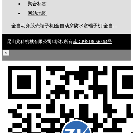
聚合标签
网站地图
全自动穿胶壳端子机|全自动穿防水塞端子机|全自动穿热缩管端子机|全自动穿护套端子机|全自动穿号码管端子机|全自动端子机|全自动穿防水栓端子机|端子压着机|端子压接机|静音端子机|多芯线端子机|护套线端子机|全自动排线端子机|新能源大平方压接机|电脑剥线机|自动剥线机|裁线机|剥线机
昆山兆科机械有限公司©版权所有
苏ICP备18056564号
×