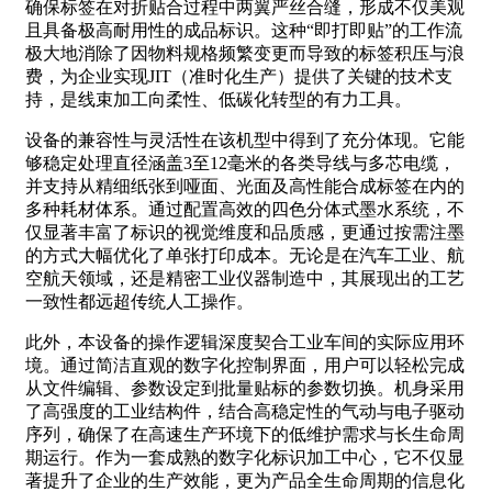
确保标签在对折贴合过程中两翼严丝合缝，形成不仅美观
且具备极高耐用性的成品标识。这种“即打即贴”的工作流
极大地消除了因物料规格频繁变更而导致的标签积压与浪
费，为企业实现JIT（准时化生产）提供了关键的技术支
持，是线束加工向柔性、低碳化转型的有力工具。
设备的兼容性与灵活性在该机型中得到了充分体现。它能
够稳定处理直径涵盖3至12毫米的各类导线与多芯电缆，
并支持从精细纸张到哑面、光面及高性能合成标签在内的
多种耗材体系。通过配置高效的四色分体式墨水系统，不
仅显著丰富了标识的视觉维度和品质感，更通过按需注墨
的方式大幅优化了单张打印成本。无论是在汽车工业、航
空航天领域，还是精密工业仪器制造中，其展现出的工艺
一致性都远超传统人工操作。
此外，本设备的操作逻辑深度契合工业车间的实际应用环
境。通过简洁直观的数字化控制界面，用户可以轻松完成
从文件编辑、参数设定到批量贴标的参数切换。机身采用
了高强度的工业结构件，结合高稳定性的气动与电子驱动
序列，确保了在高速生产环境下的低维护需求与长生命周
期运行。作为一套成熟的数字化标识加工中心，它不仅显
著提升了企业的生产效能，更为产品全生命周期的信息化