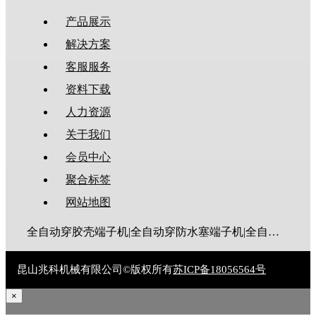
产品展示
解决方案
客服服务
资料下载
人力资源
关于我们
会员中心
聚合标签
网站地图
全自动穿胶壳端子机|全自动穿防水塞端子机|全自动穿热缩管端子机|全自动穿护套端子机|全自动穿号码管端子机|全自动端子机|全自动穿防水栓端子机|端子压着机|端子压接机|静音端子机|多芯线端子机|护套线端子机|全自动排线端子机|新能源大平方压接机|电脑剥线机|自动剥线机|裁线机|剥线机
昆山兆科机械有限公司©版权所有
苏ICP备18056564号
×