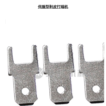
伺服型剥皮打端机