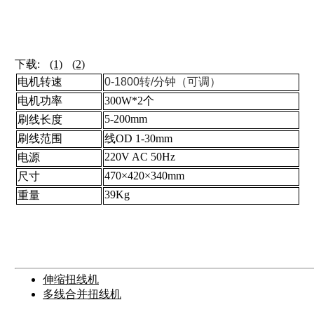
下载:
(1)
(2)
电机转速
0-1800转/分钟（可调）
电机功率
300W*2个
5-200mm
刷线长度
刷线范围
线OD 1-30mm
220V AC 50Hz
电源
470×420×340mm
尺寸
39Kg
重量
伸缩扭线机
多线合并扭线机