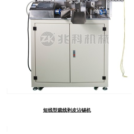
短线型裁线剥皮沾锡机