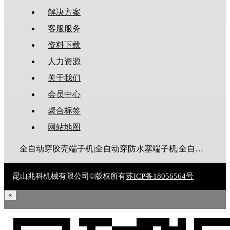
解决方案
客服服务
资料下载
人力资源
关于我们
会员中心
聚合标签
网站地图
全自动穿胶壳端子机|全自动穿防水塞端子机|全自动穿热缩管端子机|全自动穿护套端子机|全自动穿号码管端子机|全自动端子机|全自动穿防水栓端子机|端子压着机|端子压接机|静音端子机|多芯线端子机|护套线端子机|全自动排线端子机|新能源大平方压接机|电脑剥线机|自动剥线机|裁线机|剥线机
昆山兆科机械有限公司©版权所有
苏ICP备18056564号
×