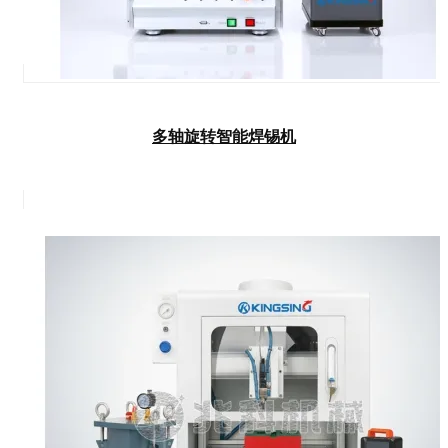
多轴旋转智能焊锡机