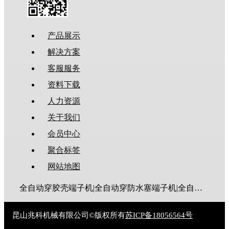
产品展示
解决方案
客服服务
资料下载
人力资源
关于我们
会员中心
聚合标签
网站地图
全自动穿胶壳端子机|全自动穿防水塞端子机|全自动穿热缩管端子机|全自动穿护套端子机|全自动穿号码管端子机|全自动端子机|全自动穿防水栓端子机|端子压着机|端子压接机|静音端子机|多芯线端子机|护套线端子机|全自动排线端子机|新能源大平方压接机|电脑剥线机|自动剥线机|裁线机|剥线机
昆山兆科机械有限公司©版权所有
苏ICP备18056564号