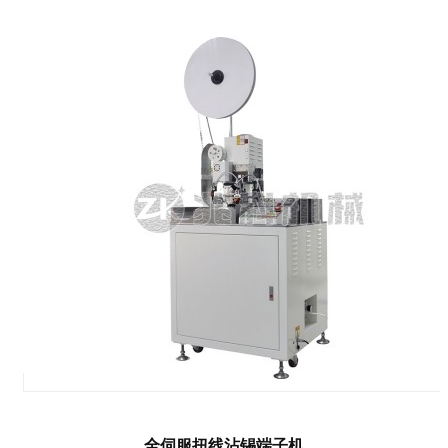
全伺服扭线沾锡端子机