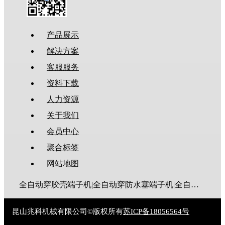
产品展示
解决方案
客服服务
资料下载
人力资源
关于我们
会员中心
聚合标签
网站地图
全自动穿胶壳端子机|全自动穿防水塞端子机|全自动穿热缩管端子机|全自动穿护套端子机|全自动穿号码管端子机|全自动端子机|全自动穿防水栓端子机|端子压着机|端子压接机|静音端子机|多芯线端子机|护套线端子机|全自动排线端子机|新能源大平方压接机|电脑剥线机|自动剥线机|裁线机|剥线机
昆山兆科机械有限公司©版权所有
苏ICP备18056564号