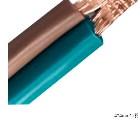
4*4mm² 2