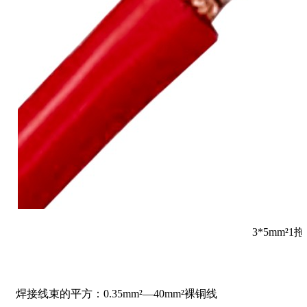
3*5mm²1
焊接线束的平方：0.35mm²—40mm²裸铜线