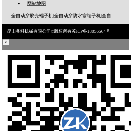
网站地图
全自动穿胶壳端子机|全自动穿防水塞端子机|全自动穿热缩管端子机|全自动穿护套端子机|全自动穿号码管端子机|全自动端子机|全自动穿防水栓端子机|端子压着机|端子压接机|静音端子机|多芯线端子机|护套线端子机|全自动排线端子机|新能源大平方压接机|电脑剥线机|自动剥线机|裁线机|剥线机
昆山兆科机械有限公司©版权所有
苏ICP备18056564号
×