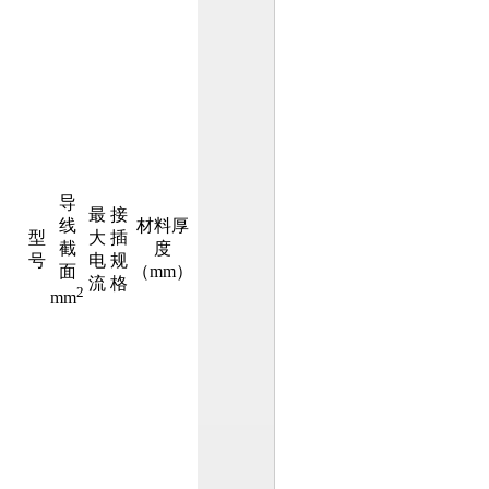
导
最
接
线
材料厚
型
大
插
截
度
号
电
规
面
（mm）
流
格
2
mm