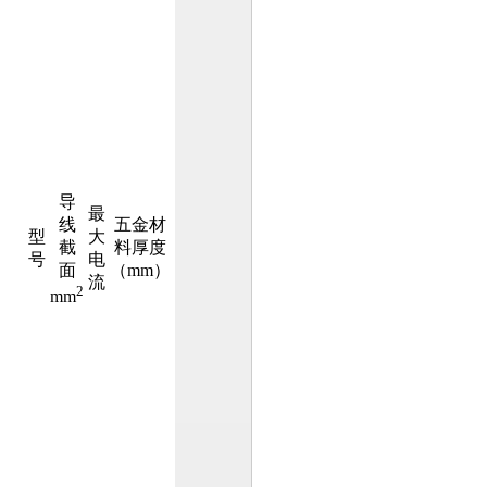
导
最
线
五金材
型
大
截
料厚度
号
电
面
（mm）
流
2
mm