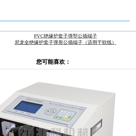
PVC绝缘护套子弹型公插端子
尼龙全绝缘护套子弹形公插端子（适用于软线）
您可能喜欢：