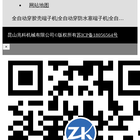
网站地图
全自动穿胶壳端子机|全自动穿防水塞端子机|全自动穿热缩管端子机|全自动穿护套端子机|全自动穿号码管端子机|全自动端子机|全自动穿防水栓端子机|端子压着机|端子压接机|静音端子机|多芯线端子机|护套线端子机|全自动排线端子机|新能源大平方压接机|电脑剥线机|自动剥线机|裁线机|剥线机
昆山兆科机械有限公司©版权所有
苏ICP备18056564号
×